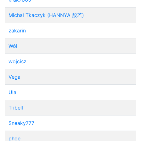
Michał Tkaczyk (HANNYA 般若)
zakarin
Wół
wojcisz
Vega
Ula
Tribell
Sneaky777
phoe