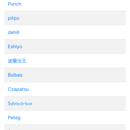
Punch
pitpo
dehill
Eshiyo
波蘭法王
Bulbes
Czapatsu
5𝔷ł𝔬𝔱𝔶𝔠𝔥-𝔨𝔲𝔫
Peteg