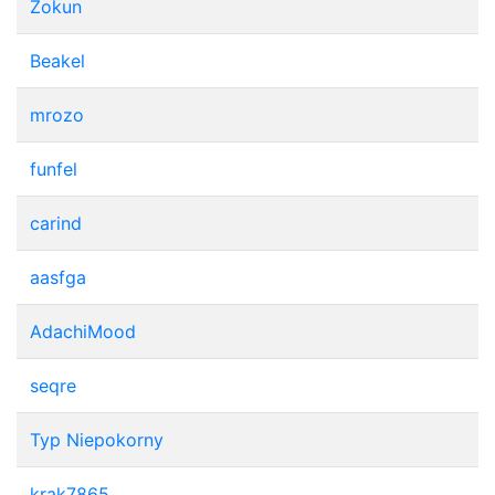
Żokun
Beakel
mrozo
funfel
carind
aasfga
AdachiMood
seqre
Typ Niepokorny
krak7865